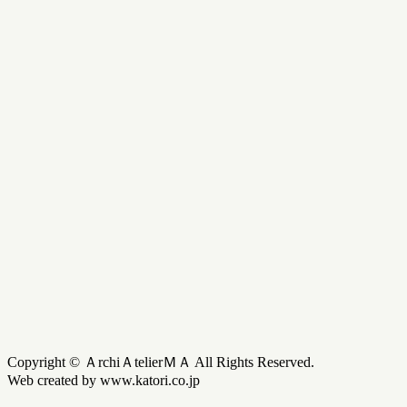
Copyright © ＡrchiＡtelierＭＡ All Rights Reserved.
Web created by www.katori.co.jp