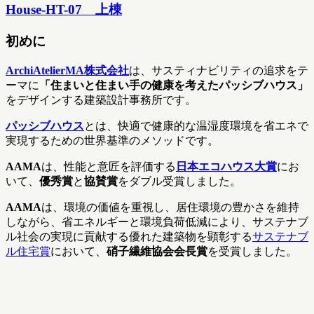
House-HT-07 上棟
初めに
ArchiAtelierMA株式会社
は、サスティナビリティの追求をテ
ーマに
「住まいと住まい手の健康を考えたパッシブハウス」
をデザインする建築設計事務所です。
パッシブハウス
とは、快適で健康的な温湿度環境を省エネで
実現するための世界基準のメソッドです。
AAMA
は、性能と意匠を評価する
日本エコハウス大賞
にお
いて、
優秀賞
と
協賛賞
をダブル受賞しました。
AAMA
は、環境の価値を重視し、居住環境の豊かさを維持
しながら、省エネルギーと環境負荷低減により、サステナブ
ル社会の実現に貢献する優れた建築物を顕彰する
サステナブ
ル住宅賞
において、
硝子繊維協会会長賞
を受賞しました。