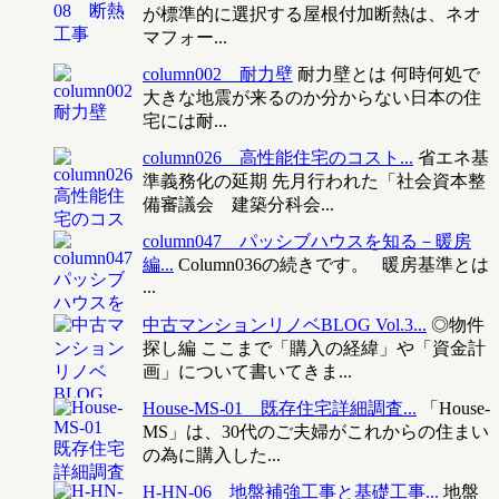
が標準的に選択する屋根付加断熱は、ネオ
マフォー...
column002 耐力壁
耐力壁とは 何時何処で
大きな地震が来るのか分からない日本の住
宅には耐...
column026 高性能住宅のコスト...
省エネ基
準義務化の延期 先月行われた「社会資本整
備審議会 建築分科会...
column047 パッシブハウスを知る－暖房
編...
Column036の続きです。 暖房基準とは
...
中古マンションリノベBLOG Vol.3...
◎物件
探し編 ここまで「購入の経緯」や「資金計
画」について書いてきま...
House-MS-01 既存住宅詳細調査...
「House-
MS」は、30代のご夫婦がこれからの住まい
の為に購入した...
H-HN-06 地盤補強工事と基礎工事...
地盤