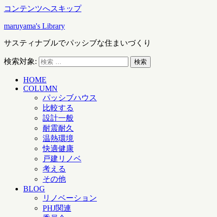
コンテンツへスキップ
maruyama's Library
サスティナブルでパッシブな住まいづくり
検索対象:
検索
HOME
COLUMN
パッシブハウス
比較する
設計一般
耐震耐久
温熱環境
快適健康
戸建リノベ
考える
その他
BLOG
リノベーション
PHJ関連