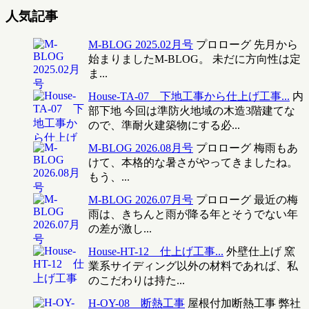
人気記事
M-BLOG 2025.02月号
プロローグ 先月から
始まりましたM-BLOG。 未だに方向性は定
ま...
House-TA-07 下地工事から仕上げ工事...
内
部下地 今回は準防火地域の木造3階建てな
ので、準耐火建築物にする必...
M-BLOG 2026.08月号
プロローグ 梅雨もあ
けて、本格的な暑さがやってきましたね。
もう、...
M-BLOG 2026.07月号
プロローグ 最近の梅
雨は、きちんと雨が降る年とそうでない年
の差が激し...
House-HT-12 仕上げ工事...
外壁仕上げ 窯
業系サイディング以外の材料であれば、私
のこだわりは持た...
H-OY-08 断熱工事
屋根付加断熱工事 弊社