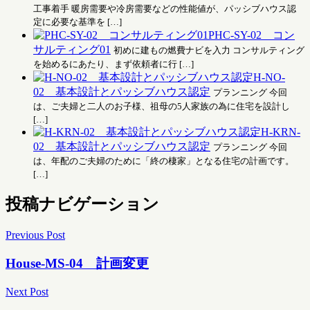
工事着手 暖房需要や冷房需要などの性能値が、パッシブハウス認
定に必要な基準を […]
PHC-SY-02 コン
サルティング01
初めに建もの燃費ナビを入力 コンサルティング
を始めるにあたり、まず依頼者に行 […]
H-NO-
02 基本設計とパッシブハウス認定
プランニング 今回
は、ご夫婦と二人のお子様、祖母の5人家族の為に住宅を設計し
[…]
H-KRN-
02 基本設計とパッシブハウス認定
プランニング 今回
は、年配のご夫婦のために「終の棲家」となる住宅の計画です。
[…]
投稿ナビゲーション
Previous Post
House-MS-04 計画変更
Next Post