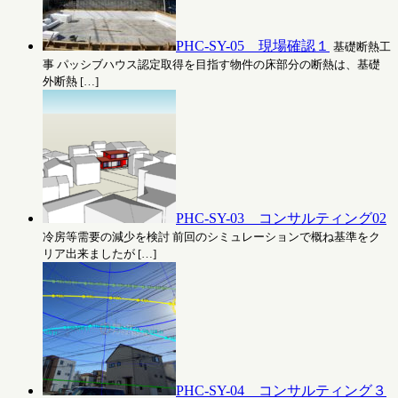
PHC-SY-05 現場確認１
基礎断熱工
事 パッシブハウス認定取得を目指す物件の床部分の断熱は、基礎
外断熱 […]
PHC-SY-03 コンサルティング02
冷房等需要の減少を検討 前回のシミュレーションで概ね基準をク
リア出来ましたが […]
PHC-SY-04 コンサルティング３