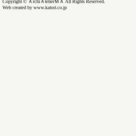
Copyright © ＡrchiＡtelierＭＡ All Rights Reserved.
Web created by www.katori.co.jp