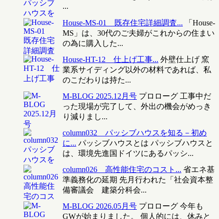
...
House-MS-01 既存住宅詳細調査...
「House-
MS」は、30代のご夫婦がこれからの住まい
の為に購入した...
House-HT-12 仕上げ工事...
外壁仕上げ 窯
業系サイディング以外の材料であれば、私
のこだわりは持た...
M-BLOG 2025.12月号
プロローグ 工事中だ
った現場が完了して、外出の機会がめっき
り減りまし...
column032 パッシブハウスを知る－初め
に...
パッシブハウスとは パッシブハウスと
は、環境先進国ドイツにあるパッシ...
column026 高性能住宅のコスト...
省エネ基
準義務化の延期 先月行われた「社会資本整
備審議会 建築分科会...
M-BLOG 2026.05月号
プロローグ 今年も
GWが始まりました。 個人的には、休みと