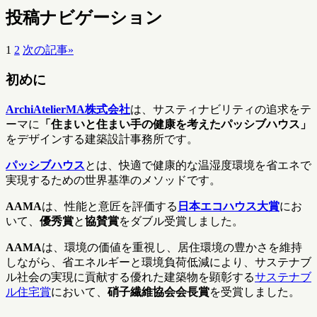
投稿ナビゲーション
1
2
次の記事
»
初めに
ArchiAtelierMA株式会社
は、サスティナビリティの追求をテ
ーマに
「住まいと住まい手の健康を考えたパッシブハウス」
をデザインする建築設計事務所です。
パッシブハウス
とは、快適で健康的な温湿度環境を省エネで
実現するための世界基準のメソッドです。
AAMA
は、性能と意匠を評価する
日本エコハウス大賞
にお
いて、
優秀賞
と
協賛賞
をダブル受賞しました。
AAMA
は、環境の価値を重視し、居住環境の豊かさを維持
しながら、省エネルギーと環境負荷低減により、サステナブ
ル社会の実現に貢献する優れた建築物を顕彰する
サステナブ
ル住宅賞
において、
硝子繊維協会会長賞
を受賞しました。