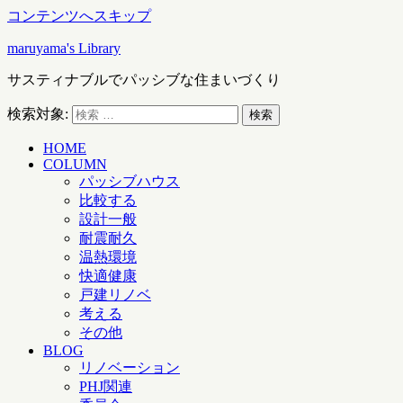
コンテンツへスキップ
maruyama's Library
サスティナブルでパッシブな住まいづくり
検索対象:
検索
HOME
COLUMN
パッシブハウス
比較する
設計一般
耐震耐久
温熱環境
快適健康
戸建リノベ
考える
その他
BLOG
リノベーション
PHJ関連