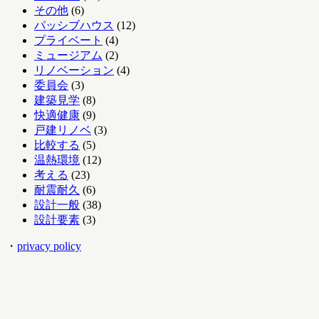
その他
(6)
パッシブハウス
(12)
プライベート
(4)
ミュージアム
(2)
リノベーション
(4)
委員会
(3)
建築見学
(8)
快適健康
(9)
戸建リノベ
(3)
比較する
(5)
温熱環境
(12)
考える
(23)
耐震耐久
(6)
設計一般
(38)
設計要素
(3)
・
privacy policy