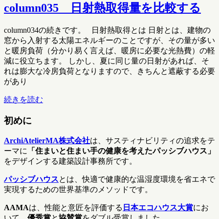
column035 日射熱取得量を比較する
column034の続きです。 日射熱取得とは 日射とは、建物の
窓から入射する太陽エネルギーのことですが、その量が多い
と暖房負荷（分かり易く言えば、暖房に必要な光熱費）の軽
減に役立ちます。 しかし、夏に同じ量の日射があれば、そ
れは膨大な冷房負荷となりますので、きちんと遮蔽する必要
があり
続きを読む
初めに
ArchiAtelierMA株式会社
は、サスティナビリティの追求をテ
ーマに
「住まいと住まい手の健康を考えたパッシブハウス」
をデザインする建築設計事務所です。
パッシブハウス
とは、快適で健康的な温湿度環境を省エネで
実現するための世界基準のメソッドです。
AAMA
は、性能と意匠を評価する
日本エコハウス大賞
にお
いて、
優秀賞
と
協賛賞
をダブル受賞しました。