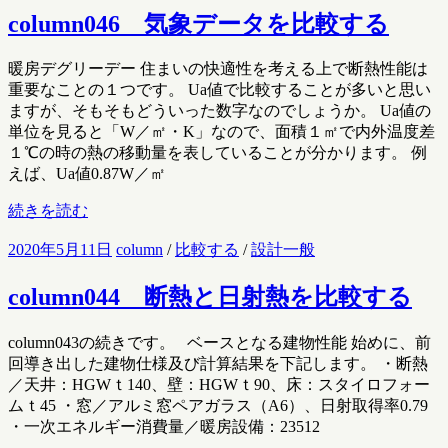
column046 気象データを比較する
暖房デグリーデー 住まいの快適性を考える上で断熱性能は
重要なことの１つです。 Ua値で比較することが多いと思い
ますが、そもそもどういった数字なのでしょうか。 Ua値の
単位を見ると「W／㎡・K」なので、面積１㎡で内外温度差
１℃の時の熱の移動量を表していることが分かります。 例
えば、Ua値0.87W／㎡
続きを読む
2020年5月11日
column
/
比較する
/
設計一般
column044 断熱と日射熱を比較する
column043の続きです。 ベースとなる建物性能 始めに、前
回導き出した建物仕様及び計算結果を下記します。 ・断熱
／天井：HGWｔ140、壁：HGWｔ90、床：スタイロフォー
ムｔ45 ・窓／アルミ窓ペアガラス（A6）、日射取得率0.79
・一次エネルギー消費量／暖房設備：23512