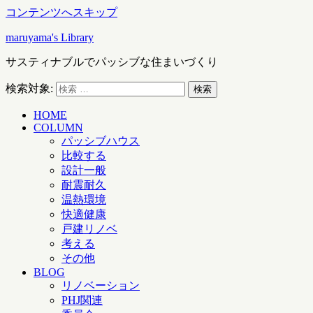
コンテンツへスキップ
maruyama's Library
サスティナブルでパッシブな住まいづくり
検索対象:
検索
HOME
COLUMN
パッシブハウス
比較する
設計一般
耐震耐久
温熱環境
快適健康
戸建リノベ
考える
その他
BLOG
リノベーション
PHJ関連