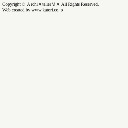
Copyright © ＡrchiＡtelierＭＡ All Rights Reserved.
Web created by www.katori.co.jp