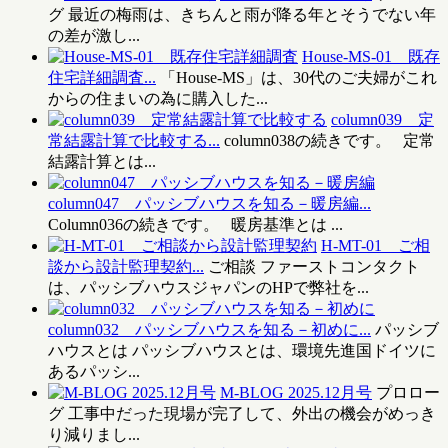
グ 最近の梅雨は、きちんと雨が降る年とそうでない年
の差が激し...
House-MS-01 既存
住宅詳細調査...
「House-MS」は、30代のご夫婦がこれ
からの住まいの為に購入した...
column039 定
常結露計算で比較する...
column038の続きです。 定常
結露計算とは...
column047 パッシブハウスを知る－暖房編...
Column036の続きです。 暖房基準とは ...
H-MT-01 ご相
談から設計監理契約...
ご相談 ファーストコンタクト
は、パッシブハウスジャパンのHPで弊社を...
column032 パッシブハウスを知る－初めに...
パッシブ
ハウスとは パッシブハウスとは、環境先進国ドイツに
あるパッシ...
M-BLOG 2025.12月号
プロロー
グ 工事中だった現場が完了して、外出の機会がめっき
り減りまし...