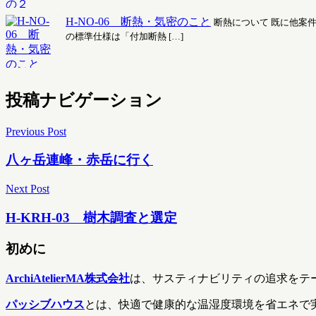
H-NO-06 断熱・気密のこと
断熱について 既に他案
の標準仕様は「付加断熱 […]
投稿ナビゲーション
Previous Post
八ヶ岳連峰・赤岳に行く
Next Post
H-KRH-03 樹木調査と選定
初めに
ArchiAtelierMA株式会社
は、サスティナビリティの追求をテ
パッシブハウス
とは、快適で健康的な温湿度環境を省エネで