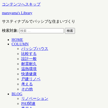
コンテンツへスキップ
maruyama's Library
サスティナブルでパッシブな住まいづくり
検索対象:
検索
HOME
COLUMN
パッシブハウス
比較する
設計一般
耐震耐久
温熱環境
快適健康
戸建リノベ
考える
その他
BLOG
リノベーション
PHJ関連