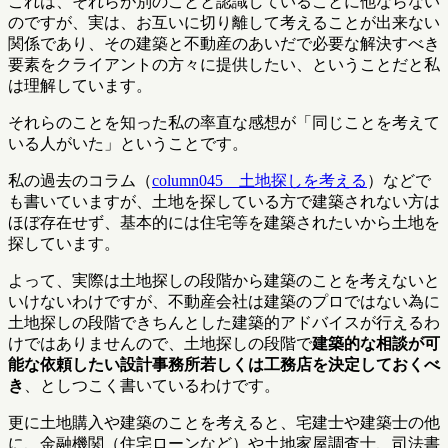
これは、それらが別のことと認識していることに他ならない
のですが、実は、お互いに切り離して考えることが出来ない
関係であり、その建築と不動産のあいだで必要な解決すべき
要素をクライアントの方々に提供したい、ということだと私
は理解しています。
それらのことを知った私の率直な感想が「同じことを考えて
いる人がいた」ということです。
私の過去のコラム（
column045 土地探しを考える
）などで
も書いていますが、土地を探している方で建築されない方は
ほぼ存在せず、基本的には住宅等を建築されたいから土地を
探しています。
よって、実際は土地探しの段階から建築のことを考えないと
いけないわけですが、不動産会社は建築のプロではない為に
土地探しの段階できちんとした建築的アドバイスが行えるわ
けではありませんので、土地探しの段階で
建築的な相談が可
能な依頼したい設計事務所若しくは工務店を決定しておくべ
き
、としつこく書いているわけです。
更に土地購入や建築のことを考えると、宅建士や建築士の他
に、金融機関（住宅ローンなど）や土地家屋調査士、司法書