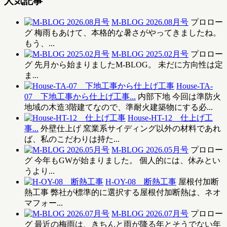
人気記事
M-BLOG 2026.08月号
プロロー
グ 梅雨もあけて、本格的な暑さがやってきましたね。
もう、...
M-BLOG 2025.02月号
プロロー
グ 先月から始まりましたM-BLOG。 未だに方向性は定
ま...
House-TA-
07 下地工事から仕上げ工事...
内部下地 今回は準防火
地域の木造3階建てなので、準耐火建築物にする必...
House-HT-12 仕上げ工
事...
外壁仕上げ 窯業系サイディング以外の材料であれ
ば、私のこだわりは持た...
M-BLOG 2026.05月号
プロロー
グ 今年もGWが始まりました。 個人的には、休みとい
うより...
H-OY-08 断熱工事
屋根付加断
熱工事 弊社が標準的に選択する屋根付加断熱は、ネオ
マフォー...
M-BLOG 2026.07月号
プロロー
グ 最近の梅雨は、きちんと雨が降る年とそうでない年