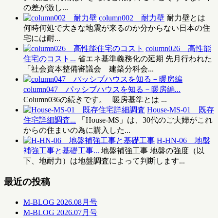
の差が激し...
column002 耐力壁
耐力壁とは
何時何処で大きな地震が来るのか分からない日本の住
宅には耐...
column026 高性能
住宅のコスト...
省エネ基準義務化の延期 先月行われた
「社会資本整備審議会 建築分科会...
column047 パッシブハウスを知る－暖房編...
Column036の続きです。 暖房基準とは ...
House-MS-01 既存
住宅詳細調査...
「House-MS」は、30代のご夫婦がこれ
からの住まいの為に購入した...
H-HN-06 地盤
補強工事と基礎工事...
地盤補強工事 地盤の強度（以
下、地耐力）は地盤調査によって判断します...
最近の投稿
M-BLOG 2026.08月号
M-BLOG 2026.07月号