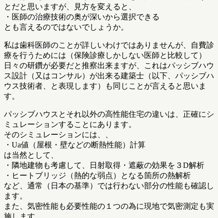
とだと思いますが、見方を変えると、
・医師の治療技術の奥が深いから選択できる
とも言えるのではないでしょうか。
私は歯科医師のことが詳しいわけではありませんが、自費診
療を行うためには（保険診療しかしない医師と比較して）
日々の研鑽が必要だと推察出来ますが、これはパッシブハウ
ス設計（又はコンサル）が出来る建築士（以下、パッシブハ
ウス技術者、と表現します）も同じことが言えると思いま
す。
パッシブハウスとそれ以外の高性能住宅の違いは、正確にシ
ミュレーションすることにあります。
そのシミュレーションには、、
・Ua値（屋根・壁などの断熱性能）計算
は当然として、
・隣地建物も考慮して、日射取得・遮蔽の効果を３D解析
・ヒートブリッジ（熱的な弱点）となる箇所の熱解析
など、通常（日本の基準）では行わない部分の性能も確認し
ます。
また、気密性能も必要性能の１つの為に現地で気密測定も実
施します。