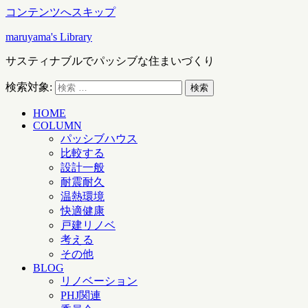
コンテンツへスキップ
maruyama's Library
サスティナブルでパッシブな住まいづくり
検索対象:
検索
HOME
COLUMN
パッシブハウス
比較する
設計一般
耐震耐久
温熱環境
快適健康
戸建リノベ
考える
その他
BLOG
リノベーション
PHJ関連