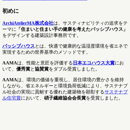
初めに
ArchiAtelierMA株式会社
は、サスティナビリティの追求をテ
ーマに
「住まいと住まい手の健康を考えたパッシブハウス」
をデザインする建築設計事務所です。
パッシブハウス
とは、快適で健康的な温湿度環境を省エネで
実現するための世界基準のメソッドです。
AAMA
は、性能と意匠を評価する
日本エコハウス大賞
にお
いて、
優秀賞
と
協賛賞
をダブル受賞しました。
AAMA
は、環境の価値を重視し、居住環境の豊かさを維持
しながら、省エネルギーと環境負荷低減により、サステナブ
ル社会の実現に貢献する優れた建築物を顕彰する
サステナブ
ル住宅賞
において、
硝子繊維協会会長賞
を受賞しました。