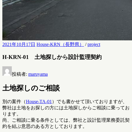
2021年10月17日
House-KRN（長野県）
/
project
H-KRN-01 土地探しから設計監理契約
投稿者:
maruyama
土地探しのご相談
別の案件（
House-TA-01
）でも書かせて頂いておりますが、
弊社は土地をお探しの方には土地探しからご相談に乗ってお
ります。
尚、ご相談に乗る条件としては、弊社と設計監理業務委託契
約を結ぶ意思のある方としております。