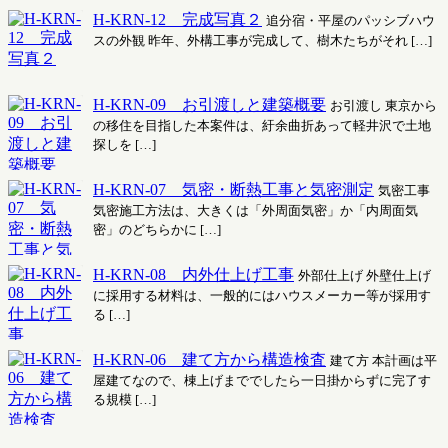
H-KRN-12 完成写真２
追分宿・平屋のパッシブハウ
スの外観 昨年、外構工事が完成して、樹木たちがそれ […]
H-KRN-09 お引渡しと建築概要
お引渡し 東京から
の移住を目指した本案件は、紆余曲折あって軽井沢で土地
探しを […]
H-KRN-07 気密・断熱工事と気密測定
気密工事
気密施工方法は、大きくは「外周面気密」か「内周面気
密」のどちらかに […]
H-KRN-08 内外仕上げ工事
外部仕上げ 外壁仕上げ
に採用する材料は、一般的にはハウスメーカー等が採用す
る […]
H-KRN-06 建て方から構造検査
建て方 本計画は平
屋建てなので、棟上げまででしたら一日掛からずに完了す
る規模 […]