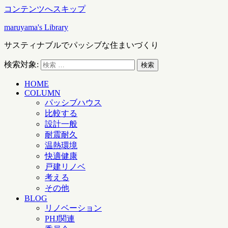
コンテンツへスキップ
maruyama's Library
サスティナブルでパッシブな住まいづくり
検索対象:
検索
HOME
COLUMN
パッシブハウス
比較する
設計一般
耐震耐久
温熱環境
快適健康
戸建リノベ
考える
その他
BLOG
リノベーション
PHJ関連