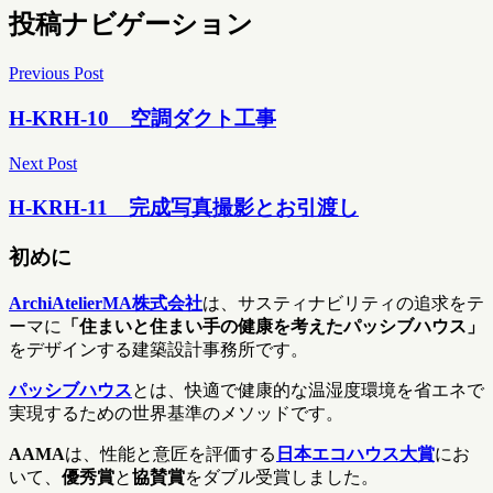
投稿ナビゲーション
Previous Post
H-KRH-10 空調ダクト工事
Next Post
H-KRH-11 完成写真撮影とお引渡し
初めに
ArchiAtelierMA株式会社
は、サスティナビリティの追求をテ
ーマに
「住まいと住まい手の健康を考えたパッシブハウス」
をデザインする建築設計事務所です。
パッシブハウス
とは、快適で健康的な温湿度環境を省エネで
実現するための世界基準のメソッドです。
AAMA
は、性能と意匠を評価する
日本エコハウス大賞
にお
いて、
優秀賞
と
協賛賞
をダブル受賞しました。