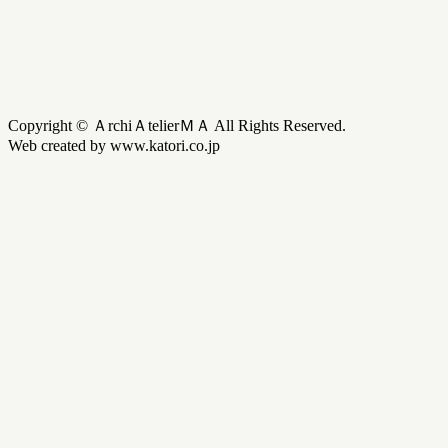
Copyright © ＡrchiＡtelierＭＡ All Rights Reserved.
Web created by www.katori.co.jp