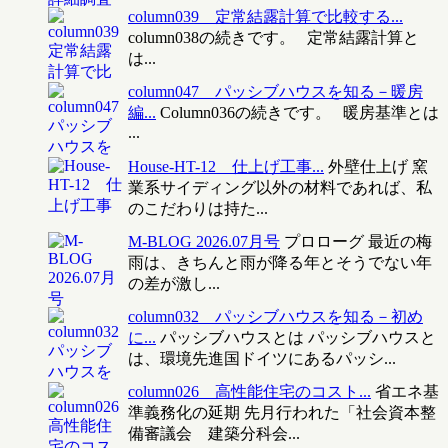
column039 定常結露計算で比較する...
column038の続きです。 定常結露計算と
は...
column047 パッシブハウスを知る－暖房
編...
Column036の続きです。 暖房基準とは
...
House-HT-12 仕上げ工事...
外壁仕上げ 窯
業系サイディング以外の材料であれば、私
のこだわりは持た...
M-BLOG 2026.07月号
プロローグ 最近の梅
雨は、きちんと雨が降る年とそうでない年
の差が激し...
column032 パッシブハウスを知る－初め
に...
パッシブハウスとは パッシブハウスと
は、環境先進国ドイツにあるパッシ...
column026 高性能住宅のコスト...
省エネ基
準義務化の延期 先月行われた「社会資本整
備審議会 建築分科会...