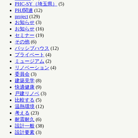
PHC-SY（埼玉県）
(5)
PHJ関連
(12)
project
(129)
お知らせ
(3)
お知らせ
(16)
セミナー
(19)
その他
(6)
パッシブハウス
(12)
プライベート
(4)
ミュージアム
(2)
リノベーション
(4)
委員会
(3)
建築見学
(8)
快適健康
(9)
戸建リノベ
(3)
比較する
(5)
温熱環境
(12)
考える
(23)
耐震耐久
(6)
設計一般
(38)
設計要素
(3)